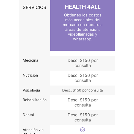
HEALTH 4ALL
SERVICIOS
Obtienes los costos
más accesibles del
mercado en nuestras
áreas de atención,
videollamadas y
whatsapp.
Desc. $150 por
Medicina
consulta
Desc. $150 por
Nutrición
consulta
Psicología
Desc. $150 por consulta
Desc. $150 por
Rehabilitación
consulta
Desc. $150 por
Dental
consulta
Atención via