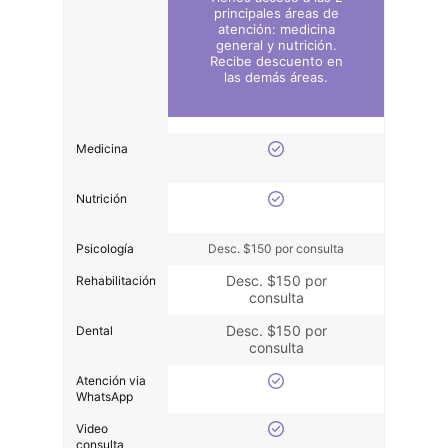
principales áreas de
atención: medicina
general y nutrición.
Recibe descuento en
las demás áreas.
Medicina
Nutrición
Psicología
Desc. $150 por consulta
Desc. $150 por
Rehabilitación
consulta
Desc. $150 por
Dental
consulta
Atención via
WhatsApp
Video
consulta